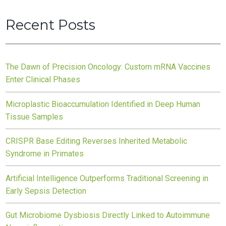
Recent Posts
The Dawn of Precision Oncology: Custom mRNA Vaccines
Enter Clinical Phases
Microplastic Bioaccumulation Identified in Deep Human
Tissue Samples
CRISPR Base Editing Reverses Inherited Metabolic
Syndrome in Primates
Artificial Intelligence Outperforms Traditional Screening in
Early Sepsis Detection
Gut Microbiome Dysbiosis Directly Linked to Autoimmune