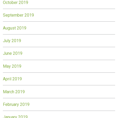
October 2019
September 2019
August 2019
July 2019
June 2019
May 2019
April 2019
March 2019
February 2019
January 2019