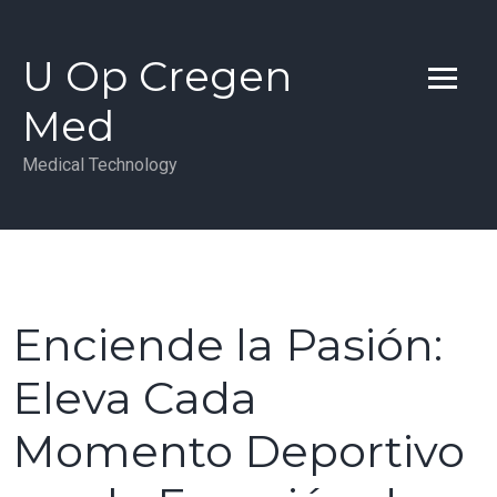
Skip
to
U Op Cregen
content
Med
Medical Technology
Enciende la Pasión:
Eleva Cada
Momento Deportivo