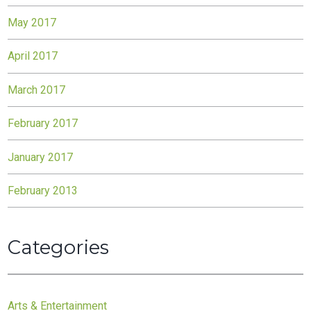
May 2017
April 2017
March 2017
February 2017
January 2017
February 2013
Categories
Arts & Entertainment