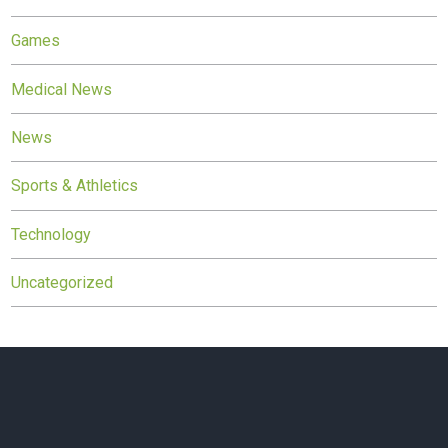
Games
Medical News
News
Sports & Athletics
Technology
Uncategorized