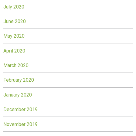
July 2020
June 2020
May 2020
April 2020
March 2020
February 2020
January 2020
December 2019
November 2019